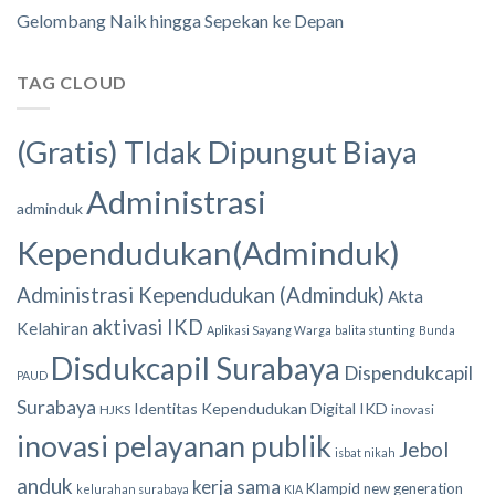
Gelombang Naik hingga Sepekan ke Depan
TAG CLOUD
(Gratis) TIdak Dipungut Biaya
Administrasi
adminduk
Kependudukan(Adminduk)
Administrasi Kependudukan (Adminduk)
Akta
aktivasi IKD
Kelahiran
Aplikasi Sayang Warga
balita stunting
Bunda
Disdukcapil Surabaya
Dispendukcapil
PAUD
Surabaya
Identitas Kependudukan Digital
IKD
HJKS
inovasi
inovasi pelayanan publik
Jebol
isbat nikah
anduk
kerja sama
Klampid new generation
kelurahan surabaya
KIA