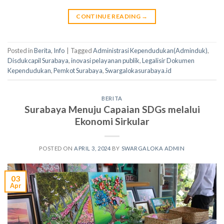
CONTINUE READING
→
Posted in
Berita
,
Info
|
Tagged
Administrasi Kependudukan(Adminduk)
,
Disdukcapil Surabaya
,
inovasi pelayanan publik
,
Legalisir Dokumen
Kependudukan
,
Pemkot Surabaya
,
Swargalokasurabaya.id
BERITA
Surabaya Menuju Capaian SDGs melalui
Ekonomi Sirkular
POSTED ON
APRIL 3, 2024
BY
SWARGALOKA ADMIN
03
Apr