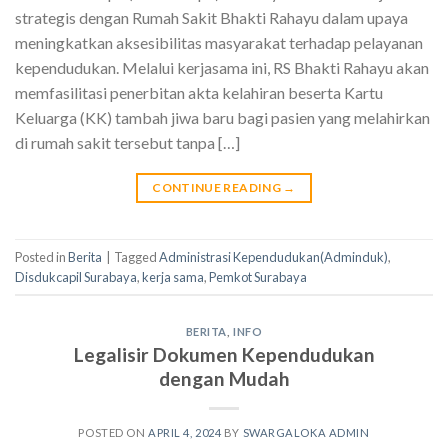
strategis dengan Rumah Sakit Bhakti Rahayu dalam upaya
meningkatkan aksesibilitas masyarakat terhadap pelayanan
kependudukan. Melalui kerjasama ini, RS Bhakti Rahayu akan
memfasilitasi penerbitan akta kelahiran beserta Kartu
Keluarga (KK) tambah jiwa baru bagi pasien yang melahirkan
di rumah sakit tersebut tanpa […]
CONTINUE READING
→
Posted in
Berita
|
Tagged
Administrasi Kependudukan(Adminduk)
,
Disdukcapil Surabaya
,
kerja sama
,
Pemkot Surabaya
BERITA
,
INFO
Legalisir Dokumen Kependudukan
dengan Mudah
POSTED ON
APRIL 4, 2024
BY
SWARGALOKA ADMIN