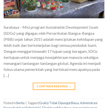
Surabaya – Misi program Sustainable Development Goals
(SDGs) yang digagas oleh Perserikatan Bangsa-Bangsa
(PBB) sejak tahun 2015 adalah menciptakan kehidupan yang
lebih baik dan berkelanjutan bagi semua penduduk bumi.
Dengan menggarisbawahi 17 tujuan yang beragam, SDGs
bertujuan untuk menjaga kesejahteraan manusia sekaligus
menangani tantangan-tantangan global. Agenda ini menjadi
fokus utama pemerintah yang bertekad mencapainya pada
[…]
CONTINUE READING
→
Posted in
Berita
|
Tagged
(Gratis) TIdak Dipungut Biaya
,
Administrasi
Kependudukan(Adminduk)
,
Disdukcapil Surabaya
,
inovasi pelayanan