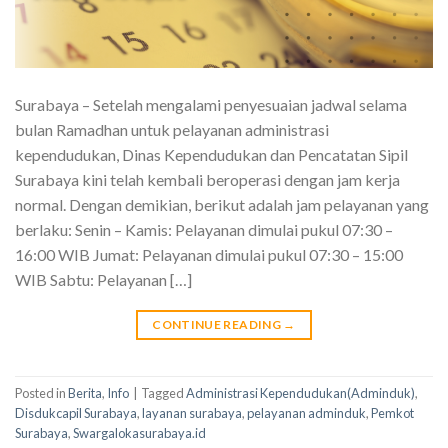
Surabaya – Setelah mengalami penyesuaian jadwal selama
bulan Ramadhan untuk pelayanan administrasi
kependudukan, Dinas Kependudukan dan Pencatatan Sipil
Surabaya kini telah kembali beroperasi dengan jam kerja
normal. Dengan demikian, berikut adalah jam pelayanan yang
berlaku: Senin – Kamis: Pelayanan dimulai pukul 07:30 –
16:00 WIB Jumat: Pelayanan dimulai pukul 07:30 – 15:00
WIB Sabtu: Pelayanan […]
CONTINUE READING
→
Posted in
Berita
,
Info
|
Tagged
Administrasi Kependudukan(Adminduk)
,
Disdukcapil Surabaya
,
layanan surabaya
,
pelayanan adminduk
,
Pemkot
Surabaya
,
Swargalokasurabaya.id