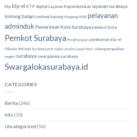
ktp-el
layanan surabaya
ktp
KTP digital
Layanan Kependudukan
pelayanan
lontong balap
Lontong kupang
Magang
MSIB
adminduk
Pemerintah Kota Surabaya
pemkot kota
Pemkot Surabaya
perekaman ktp-el
Penghargaan
Pilkada
sidang pengadilan
PKK Kota Surabaya
prof. zudan
provinsi jawa timur
surabaya
swargaloka surabaya
negeri
Swargalokasurabaya.id
CATEGORIES
Berita
(246)
Info
(33)
Uncategorized
(56)