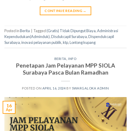
CONTINUE READING
→
Posted in
Berita
|
Tagged
(Gratis) TIdak Dipungut Biaya
,
Administrasi
Kependudukan(Adminduk)
,
Disdukcapil Surabaya
,
Dispendukcapil
Surabaya
,
inovasi pelayanan publik
,
ktp
,
Lontong kupang
BERITA
,
INFO
Penetapan Jam Pelayanan MPP SIOLA
Surabaya Pasca Bulan Ramadhan
POSTED ON
APRIL 16, 2024
BY
SWARGALOKA ADMIN
16
Apr