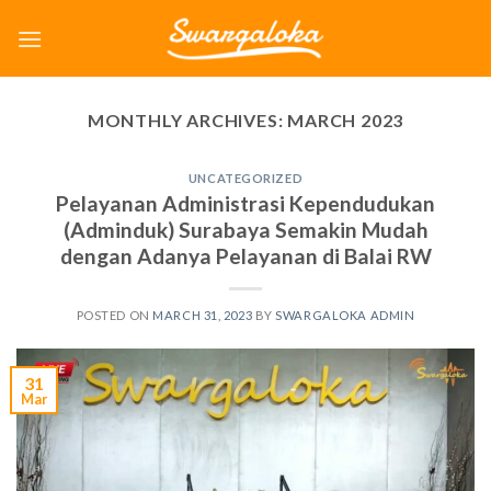
Skip
to
content
MONTHLY ARCHIVES:
MARCH 2023
UNCATEGORIZED
Pelayanan Administrasi Kependudukan
(Adminduk) Surabaya Semakin Mudah
dengan Adanya Pelayanan di Balai RW
POSTED ON
MARCH 31, 2023
BY
SWARGALOKA ADMIN
31
Mar