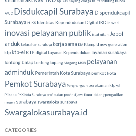
Kelahiran
Aplikasi Sayang Warga
balita stunting
Bunda
Disdukcapil Surabaya
Dispendukcapil
PAUD
Surabaya
Identitas Kependudukan Digital
IKD
HJKS
inovasi
inovasi pelayanan publik
Jebol
isbat nikah
anduk
kerja sama
Klampid new generation
kelurahan surabaya
KIA
ktp-el
layanan surabaya
ktp
KTP digital
Layanan Kependudukan
pelayanan
lontong balap
Lontong kupang
Magang
MSIB
adminduk
Pemerintah Kota Surabaya
pemkot kota
Pemkot Surabaya
perekaman ktp-el
Penghargaan
Pilkada
sidang pengadilan
PKK Kota Surabaya
prof. zudan
provinsi jawa timur
surabaya
swargaloka surabaya
negeri
Swargalokasurabaya.id
CATEGORIES