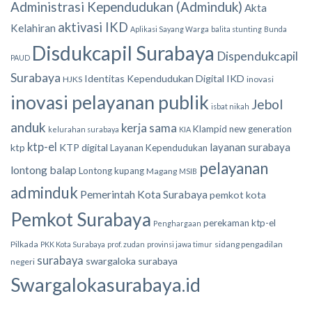
Administrasi Kependudukan (Adminduk)
Akta
aktivasi IKD
Kelahiran
Aplikasi Sayang Warga
balita stunting
Bunda
Disdukcapil Surabaya
Dispendukcapil
PAUD
Surabaya
Identitas Kependudukan Digital
IKD
HJKS
inovasi
inovasi pelayanan publik
Jebol
isbat nikah
anduk
kerja sama
Klampid new generation
kelurahan surabaya
KIA
ktp-el
layanan surabaya
ktp
KTP digital
Layanan Kependudukan
pelayanan
lontong balap
Lontong kupang
Magang
MSIB
adminduk
Pemerintah Kota Surabaya
pemkot kota
Pemkot Surabaya
perekaman ktp-el
Penghargaan
Pilkada
sidang pengadilan
PKK Kota Surabaya
prof. zudan
provinsi jawa timur
surabaya
swargaloka surabaya
negeri
Swargalokasurabaya.id