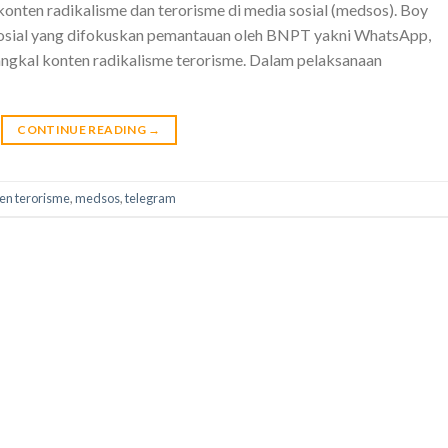
nten radikalisme dan terorisme di media sosial (medsos). Boy
osial yang difokuskan pemantauan oleh BNPT yakni WhatsApp,
gkal konten radikalisme terorisme. Dalam pelaksanaan
CONTINUE READING
→
en terorisme
,
medsos
,
telegram