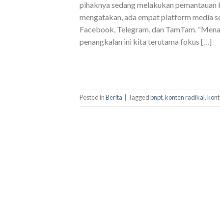
pihaknya sedang melakukan pemantauan ko
mengatakan, ada empat platform media s
Facebook, Telegram, dan TamTam. “Menan
penangkalan ini kita terutama fokus […]
Posted in
Berita
|
Tagged
bnpt
,
konten radikal
,
kont