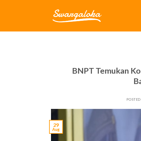
Skip
to
content
BNPT Temukan Kont
B
POSTED
29
Aug