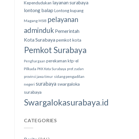
layanan surabaya
Kependudukan
lontong balap
Lontong kupang
pelayanan
Magang
MSIB
adminduk
Pemerintah
Kota Surabaya
pemkot kota
Pemkot Surabaya
perekaman ktp-el
Penghargaan
Pilkada
PKK Kota Surabaya
prof. zudan
sidang pengadilan
provinsi jawa timur
surabaya
swargaloka
negeri
surabaya
Swargalokasurabaya.id
CATEGORIES