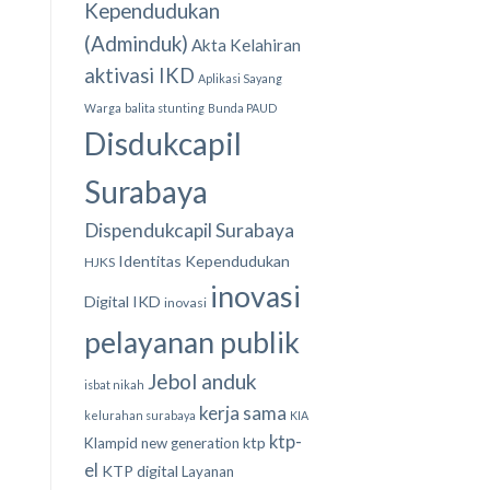
Kependudukan
(Adminduk)
Akta Kelahiran
aktivasi IKD
Aplikasi Sayang
Warga
balita stunting
Bunda PAUD
Disdukcapil
Surabaya
Dispendukcapil Surabaya
Identitas Kependudukan
HJKS
inovasi
Digital
IKD
inovasi
pelayanan publik
Jebol anduk
isbat nikah
kerja sama
kelurahan surabaya
KIA
ktp-
ktp
Klampid new generation
el
KTP digital
Layanan