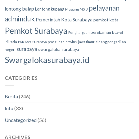
pelayanan
lontong balap
Lontong kupang
Magang
MSIB
adminduk
Pemerintah Kota Surabaya
pemkot kota
Pemkot Surabaya
perekaman ktp-el
Penghargaan
Pilkada
sidang pengadilan
PKK Kota Surabaya
prof. zudan
provinsi jawa timur
surabaya
swargaloka surabaya
negeri
Swargalokasurabaya.id
CATEGORIES
Berita
(246)
Info
(33)
Uncategorized
(56)
ARCHIVES