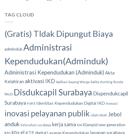
TAG CLOUD
(Gratis) TIdak Dipungut Biaya
Administrasi
adminduk
Kependudukan(Adminduk)
Administrasi Kependudukan (Adminduk)
Akta
aktivasi IKD
Kelahiran
Aplikasi Sayang Warga
balita stunting
Bunda
Disdukcapil Surabaya
Dispendukcapil
PAUD
Surabaya
Identitas Kependudukan Digital
IKD
HJKS
inovasi
inovasi pelayanan publik
Jebol
isbat nikah
anduk
kerja sama
Klampid new generation
kelurahan surabaya
KIA
ktp-el
layanan surabaya
ktp
KTP digital
Layanan Kependudukan