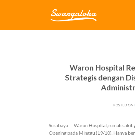
Skip
to
content
Waron Hospital Res
Strategis dengan D
Administ
POSTED ON
Surabaya — Waron Hospital, rumah sakit 
Opening pada Minggu (19/10). Hanya ber