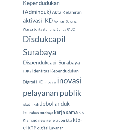
Kependudukan
(Adminduk)
Akta Kelahiran
aktivasi IKD
Aplikasi Sayang
Warga
balita stunting
Bunda PAUD
Disdukcapil
Surabaya
Dispendukcapil Surabaya
Identitas Kependudukan
HJKS
inovasi
Digital
IKD
inovasi
pelayanan publik
Jebol anduk
isbat nikah
kerja sama
kelurahan surabaya
KIA
ktp-
ktp
Klampid new generation
el
KTP digital
Layanan