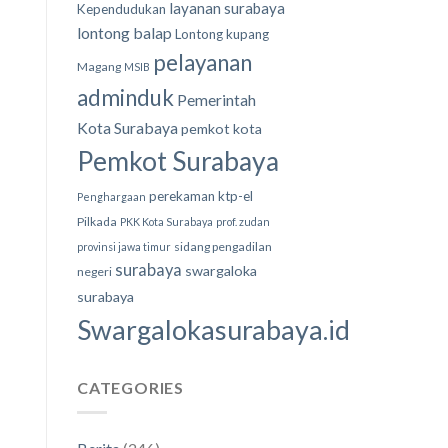
layanan surabaya
Kependudukan
lontong balap
Lontong kupang
pelayanan
Magang
MSIB
adminduk
Pemerintah
Kota Surabaya
pemkot kota
Pemkot Surabaya
perekaman ktp-el
Penghargaan
Pilkada
PKK Kota Surabaya
prof. zudan
sidang pengadilan
provinsi jawa timur
surabaya
swargaloka
negeri
surabaya
Swargalokasurabaya.id
CATEGORIES