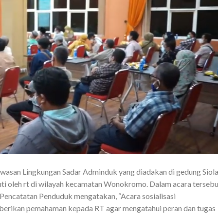
asan Lingkungan Sadar Adminduk yang diadakan di gedung Siol
 diikuti oleh rt di wilayah kecamatan Wonokromo. Dalam acara terseb
 Pencatatan Penduduk mengatakan, “Acara sosialisasi
erikan pemahaman kepada RT agar mengatahui peran dan tugas