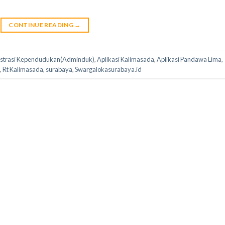
CONTINUE READING
→
strasi Kependudukan(Adminduk)
,
Aplikasi Kalimasada
,
Aplikasi Pandawa Lima
,
,
Rt Kalimasada
,
surabaya
,
Swargalokasurabaya.id