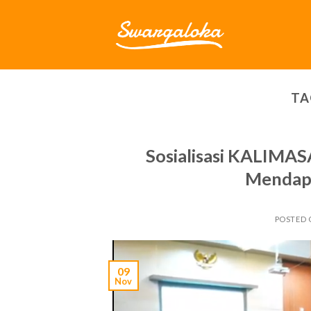
Skip
to
content
TA
Sosialisasi KALIMA
Mendap
POSTED
09
Nov