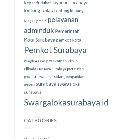
layanan surabaya
Kependudukan
lontong balap
Lontong kupang
pelayanan
Magang
MSIB
adminduk
Pemerintah
Kota Surabaya
pemkot kota
Pemkot Surabaya
perekaman ktp-el
Penghargaan
Pilkada
PKK Kota Surabaya
prof. zudan
sidang pengadilan
provinsi jawa timur
surabaya
swargaloka
negeri
surabaya
Swargalokasurabaya.id
CATEGORIES