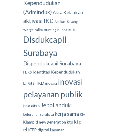
Kependudukan
(Adminduk)
Akta Kelahiran
aktivasi IKD
Aplikasi Sayang
Warga
balita stunting
Bunda PAUD
Disdukcapil
Surabaya
Dispendukcapil Surabaya
Identitas Kependudukan
HJKS
inovasi
Digital
IKD
inovasi
pelayanan publik
Jebol anduk
isbat nikah
kerja sama
kelurahan surabaya
KIA
ktp-
ktp
Klampid new generation
el
KTP digital
Layanan