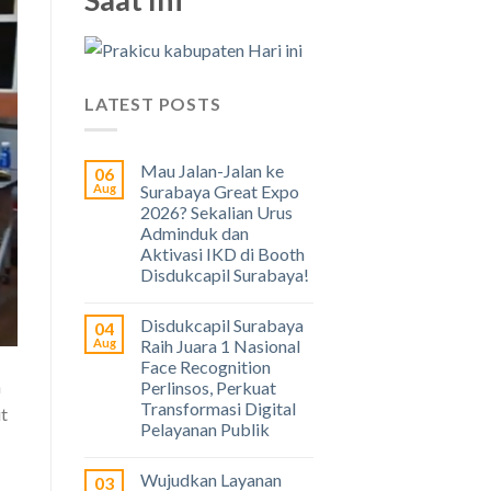
LATEST POSTS
Mau Jalan-Jalan ke
06
Aug
Surabaya Great Expo
2026? Sekalian Urus
Adminduk dan
Aktivasi IKD di Booth
Disdukcapil Surabaya!
Disdukcapil Surabaya
04
Aug
Raih Juara 1 Nasional
Face Recognition
a
Perlinsos, Perkuat
Transformasi Digital
ut
Pelayanan Publik
Wujudkan Layanan
03