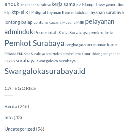
anduk
kerja sama
Klampid new generation
kelurahan surabaya
KIA
ktp-el
layanan surabaya
ktp
KTP digital
Layanan Kependudukan
pelayanan
lontong balap
Lontong kupang
Magang
MSIB
adminduk
Pemerintah Kota Surabaya
pemkot kota
Pemkot Surabaya
perekaman ktp-el
Penghargaan
Pilkada
sidang pengadilan
PKK Kota Surabaya
prof. zudan
provinsi jawa timur
surabaya
swargaloka surabaya
negeri
Swargalokasurabaya.id
CATEGORIES
Berita
(246)
Info
(33)
Uncategorized
(56)