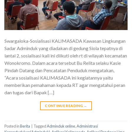
Swargaloka-Sosialisasi KALIMASADA Kawasan Lingkungan
Sadar Adminduk yang diadakan di gedung Siola tepatnya di
lantai 2, sosialisasi kali ini diikuti oleh rt di wilayah kecamatan
Wonokromo. Dalam acara tersebut Bu Relita selaku Kasie
Pindah Datang dan Pencatatan Penduduk mengatakan,
“Acara sosialisasi KALIMASADA ini kegiatannya yaitu
memberikan pemahaman kepada RT agar mengatahui peran
dan tugas dari Bapak […]
CONTINUE READING
→
Posted in
Berita
|
Tagged
Adminduk online
,
Administrasi
Kependudukan(Adminduk)
,
Aplikasi Kalimasada
,
Aplikasi Pandawa Lima
,