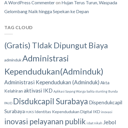
A WordPress Commenter
on
Hujan Terus Turun, Waspada
Gelombang Naik hingga Sepekan ke Depan
TAG CLOUD
(Gratis) TIdak Dipungut Biaya
Administrasi
adminduk
Kependudukan(Adminduk)
Administrasi Kependudukan (Adminduk)
Akta
aktivasi IKD
Kelahiran
Aplikasi Sayang Warga
balita stunting
Bunda
Disdukcapil Surabaya
Dispendukcapil
PAUD
Surabaya
Identitas Kependudukan Digital
IKD
HJKS
inovasi
inovasi pelayanan publik
Jebol
isbat nikah