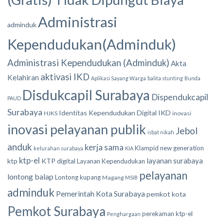
Administrasi
adminduk
Kependudukan(Adminduk)
Administrasi Kependudukan (Adminduk)
Akta
aktivasi IKD
Kelahiran
Aplikasi Sayang Warga
balita stunting
Bunda
Disdukcapil Surabaya
Dispendukcapil
PAUD
Surabaya
Identitas Kependudukan Digital
IKD
HJKS
inovasi
inovasi pelayanan publik
Jebol
isbat nikah
anduk
kerja sama
Klampid new generation
kelurahan surabaya
KIA
ktp-el
layanan surabaya
ktp
KTP digital
Layanan Kependudukan
pelayanan
lontong balap
Lontong kupang
Magang
MSIB
adminduk
Pemerintah Kota Surabaya
pemkot kota
Pemkot Surabaya
perekaman ktp-el
Penghargaan