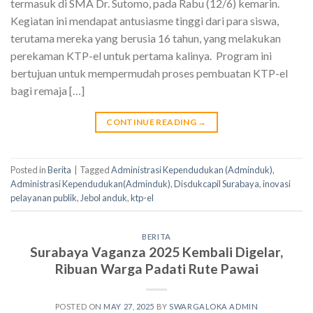
termasuk di SMA Dr. Sutomo, pada Rabu (12/6) kemarin.
Kegiatan ini mendapat antusiasme tinggi dari para siswa,
terutama mereka yang berusia 16 tahun, yang melakukan
perekaman KTP-el untuk pertama kalinya. Program ini
bertujuan untuk mempermudah proses pembuatan KTP-el
bagi remaja […]
CONTINUE READING
→
Posted in
Berita
|
Tagged
Administrasi Kependudukan (Adminduk)
,
Administrasi Kependudukan(Adminduk)
,
Disdukcapil Surabaya
,
inovasi
pelayanan publik
,
Jebol anduk
,
ktp-el
BERITA
Surabaya Vaganza 2025 Kembali Digelar,
Ribuan Warga Padati Rute Pawai
POSTED ON
MAY 27, 2025
BY
SWARGALOKA ADMIN