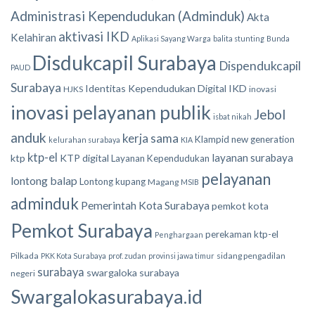
Administrasi Kependudukan (Adminduk)
Akta
aktivasi IKD
Kelahiran
Aplikasi Sayang Warga
balita stunting
Bunda
Disdukcapil Surabaya
Dispendukcapil
PAUD
Surabaya
Identitas Kependudukan Digital
IKD
HJKS
inovasi
inovasi pelayanan publik
Jebol
isbat nikah
anduk
kerja sama
Klampid new generation
kelurahan surabaya
KIA
ktp-el
layanan surabaya
ktp
KTP digital
Layanan Kependudukan
pelayanan
lontong balap
Lontong kupang
Magang
MSIB
adminduk
Pemerintah Kota Surabaya
pemkot kota
Pemkot Surabaya
perekaman ktp-el
Penghargaan
Pilkada
sidang pengadilan
PKK Kota Surabaya
prof. zudan
provinsi jawa timur
surabaya
swargaloka surabaya
negeri
Swargalokasurabaya.id