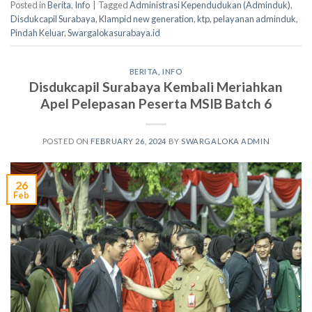
Posted in
Berita
,
Info
|
Tagged
Administrasi Kependudukan (Adminduk)
,
Disdukcapil Surabaya
,
Klampid new generation
,
ktp
,
pelayanan adminduk
,
Pindah Keluar
,
Swargalokasurabaya.id
BERITA
,
INFO
Disdukcapil Surabaya Kembali Meriahkan
Apel Pelepasan Peserta MSIB Batch 6
POSTED ON
FEBRUARY 26, 2024
BY
SWARGALOKA ADMIN
26
Feb