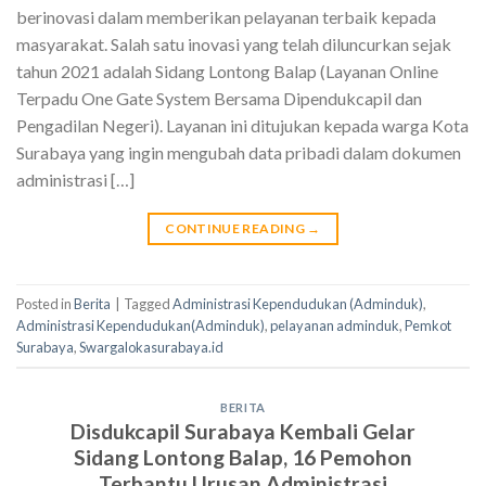
berinovasi dalam memberikan pelayanan terbaik kepada
masyarakat. Salah satu inovasi yang telah diluncurkan sejak
tahun 2021 adalah Sidang Lontong Balap (Layanan Online
Terpadu One Gate System Bersama Dipendukcapil dan
Pengadilan Negeri). Layanan ini ditujukan kepada warga Kota
Surabaya yang ingin mengubah data pribadi dalam dokumen
administrasi […]
CONTINUE READING
→
Posted in
Berita
|
Tagged
Administrasi Kependudukan (Adminduk)
,
Administrasi Kependudukan(Adminduk)
,
pelayanan adminduk
,
Pemkot
Surabaya
,
Swargalokasurabaya.id
BERITA
Disdukcapil Surabaya Kembali Gelar
Sidang Lontong Balap, 16 Pemohon
Terbantu Urusan Administrasi