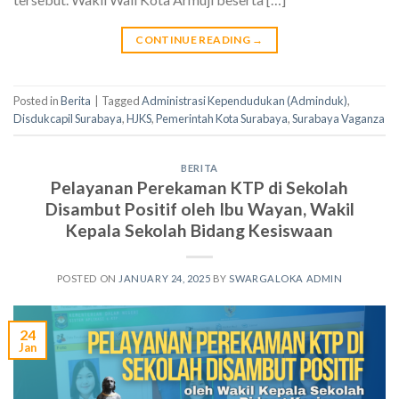
CONTINUE READING
→
Posted in
Berita
|
Tagged
Administrasi Kependudukan (Adminduk)
,
Disdukcapil Surabaya
,
HJKS
,
Pemerintah Kota Surabaya
,
Surabaya Vaganza
BERITA
Pelayanan Perekaman KTP di Sekolah
Disambut Positif oleh Ibu Wayan, Wakil
Kepala Sekolah Bidang Kesiswaan
POSTED ON
JANUARY 24, 2025
BY
SWARGALOKA ADMIN
24
Jan