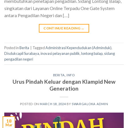
membutuhkan penetapan pengadilan. Sidang Lontong Balap,
singkatan dari Layanan Online Terpadu One Gate System
antara Pengadilan Negeri dan […]
CONTINUE READING
→
Posted in
Berita
|
Tagged
Administrasi Kependudukan (Adminduk)
,
Disdukcapil Surabaya
,
inovasi pelayanan publik
,
lontong balap
,
sidang
pengadilan negeri
BERITA
,
INFO
Urus Pindah Keluar dengan Klampid New
Generation
POSTED ON
MARCH 18, 2024
BY
SWARGALOKA ADMIN
18
Mar