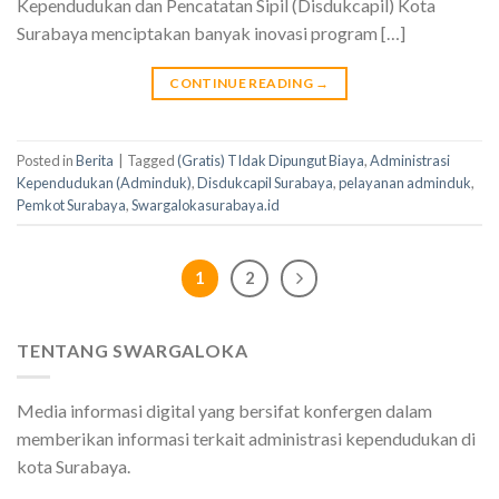
Kependudukan dan Pencatatan Sipil (Disdukcapil) Kota
Surabaya menciptakan banyak inovasi program […]
CONTINUE READING
→
Posted in
Berita
|
Tagged
(Gratis) TIdak Dipungut Biaya
,
Administrasi
Kependudukan (Adminduk)
,
Disdukcapil Surabaya
,
pelayanan adminduk
,
Pemkot Surabaya
,
Swargalokasurabaya.id
1
2
TENTANG SWARGALOKA
Media informasi digital yang bersifat konfergen dalam
memberikan informasi terkait administrasi kependudukan di
kota Surabaya.