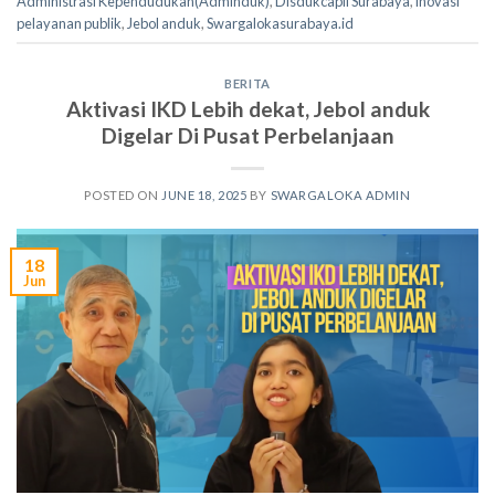
Administrasi Kependudukan(Adminduk)
,
Disdukcapil Surabaya
,
inovasi
pelayanan publik
,
Jebol anduk
,
Swargalokasurabaya.id
BERITA
Aktivasi IKD Lebih dekat, Jebol anduk
Digelar Di Pusat Perbelanjaan
POSTED ON
JUNE 18, 2025
BY
SWARGALOKA ADMIN
18
Jun