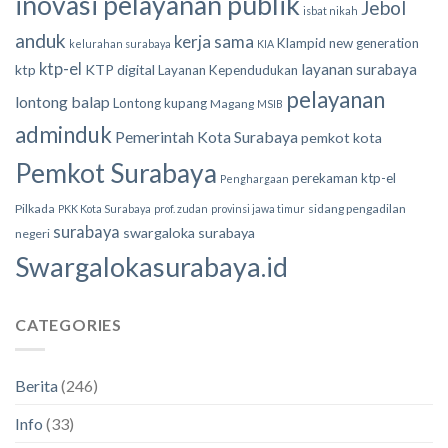
inovasi pelayanan publik
Jebol
isbat nikah
anduk
kerja sama
Klampid new generation
kelurahan surabaya
KIA
ktp-el
layanan surabaya
ktp
KTP digital
Layanan Kependudukan
pelayanan
lontong balap
Lontong kupang
Magang
MSIB
adminduk
Pemerintah Kota Surabaya
pemkot kota
Pemkot Surabaya
perekaman ktp-el
Penghargaan
Pilkada
sidang pengadilan
PKK Kota Surabaya
prof. zudan
provinsi jawa timur
surabaya
swargaloka surabaya
negeri
Swargalokasurabaya.id
CATEGORIES
Berita
(246)
Info
(33)