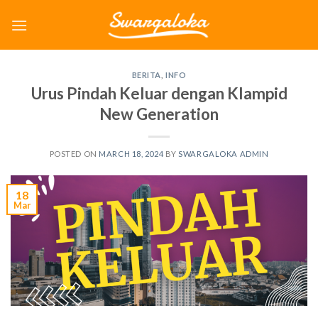
Skip
to
content
BERITA
,
INFO
Urus Pindah Keluar dengan Klampid
New Generation
POSTED ON
MARCH 18, 2024
BY
SWARGALOKA ADMIN
18
Mar