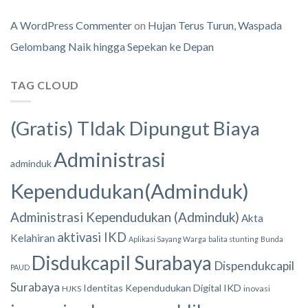
A WordPress Commenter
on
Hujan Terus Turun, Waspada
Gelombang Naik hingga Sepekan ke Depan
TAG CLOUD
(Gratis) TIdak Dipungut Biaya
Administrasi
adminduk
Kependudukan(Adminduk)
Administrasi Kependudukan (Adminduk)
Akta
aktivasi IKD
Kelahiran
Aplikasi Sayang Warga
balita stunting
Bunda
Disdukcapil Surabaya
Dispendukcapil
PAUD
Surabaya
Identitas Kependudukan Digital
IKD
HJKS
inovasi