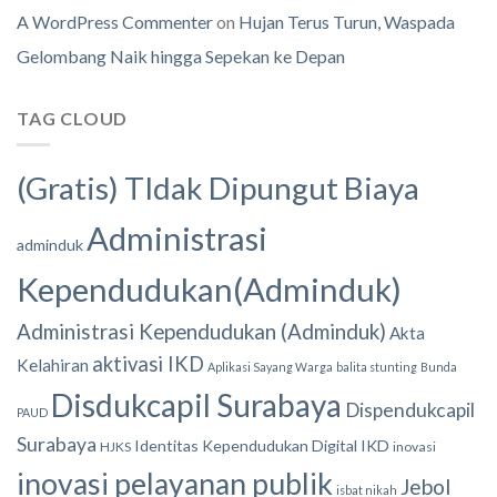
A WordPress Commenter
on
Hujan Terus Turun, Waspada
Gelombang Naik hingga Sepekan ke Depan
TAG CLOUD
(Gratis) TIdak Dipungut Biaya
Administrasi
adminduk
Kependudukan(Adminduk)
Administrasi Kependudukan (Adminduk)
Akta
aktivasi IKD
Kelahiran
Aplikasi Sayang Warga
balita stunting
Bunda
Disdukcapil Surabaya
Dispendukcapil
PAUD
Surabaya
Identitas Kependudukan Digital
IKD
HJKS
inovasi
inovasi pelayanan publik
Jebol
isbat nikah