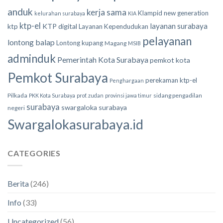
anduk
kerja sama
Klampid new generation
kelurahan surabaya
KIA
ktp-el
layanan surabaya
ktp
KTP digital
Layanan Kependudukan
pelayanan
lontong balap
Lontong kupang
Magang
MSIB
adminduk
Pemerintah Kota Surabaya
pemkot kota
Pemkot Surabaya
perekaman ktp-el
Penghargaan
Pilkada
sidang pengadilan
PKK Kota Surabaya
prof. zudan
provinsi jawa timur
surabaya
swargaloka surabaya
negeri
Swargalokasurabaya.id
CATEGORIES
Berita
(246)
Info
(33)
Uncategorized
(56)