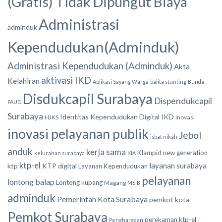
(Gratis) TIdak Dipungut Biaya
Administrasi
adminduk
Kependudukan(Adminduk)
Administrasi Kependudukan (Adminduk)
Akta
aktivasi IKD
Kelahiran
Aplikasi Sayang Warga
balita stunting
Bunda
Disdukcapil Surabaya
Dispendukcapil
PAUD
Surabaya
Identitas Kependudukan Digital
IKD
HJKS
inovasi
inovasi pelayanan publik
Jebol
isbat nikah
anduk
kerja sama
Klampid new generation
kelurahan surabaya
KIA
ktp-el
layanan surabaya
ktp
KTP digital
Layanan Kependudukan
pelayanan
lontong balap
Lontong kupang
Magang
MSIB
adminduk
Pemerintah Kota Surabaya
pemkot kota
Pemkot Surabaya
perekaman ktp-el
Penghargaan