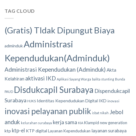
TAG CLOUD
(Gratis) TIdak Dipungut Biaya
Administrasi
adminduk
Kependudukan(Adminduk)
Administrasi Kependudukan (Adminduk)
Akta
aktivasi IKD
Kelahiran
Aplikasi Sayang Warga
balita stunting
Bunda
Disdukcapil Surabaya
Dispendukcapil
PAUD
Surabaya
Identitas Kependudukan Digital
IKD
HJKS
inovasi
inovasi pelayanan publik
Jebol
isbat nikah
anduk
kerja sama
Klampid new generation
kelurahan surabaya
KIA
ktp-el
layanan surabaya
ktp
KTP digital
Layanan Kependudukan