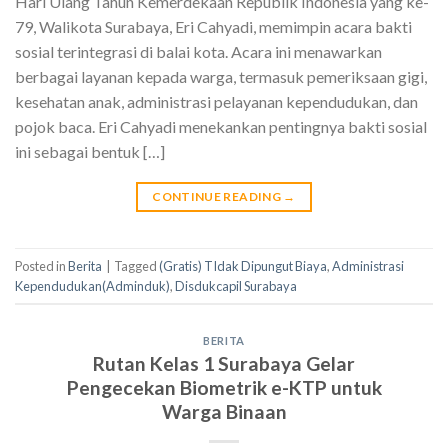
Hari Ulang Tahun Kemerdekaan Republik Indonesia yang ke-
79, Walikota Surabaya, Eri Cahyadi, memimpin acara bakti
sosial terintegrasi di balai kota. Acara ini menawarkan
berbagai layanan kepada warga, termasuk pemeriksaan gigi,
kesehatan anak, administrasi pelayanan kependudukan, dan
pojok baca. Eri Cahyadi menekankan pentingnya bakti sosial
ini sebagai bentuk […]
CONTINUE READING
→
Posted in
Berita
|
Tagged
(Gratis) TIdak Dipungut Biaya
,
Administrasi
Kependudukan(Adminduk)
,
Disdukcapil Surabaya
BERITA
Rutan Kelas 1 Surabaya Gelar
Pengecekan Biometrik e-KTP untuk
Warga Binaan