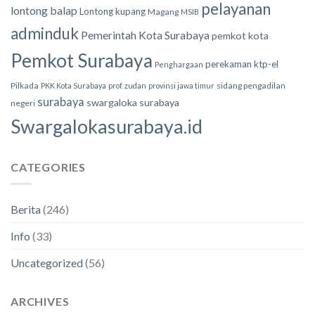
pelayanan
lontong balap
Lontong kupang
Magang
MSIB
adminduk
Pemerintah Kota Surabaya
pemkot kota
Pemkot Surabaya
perekaman ktp-el
Penghargaan
Pilkada
sidang pengadilan
PKK Kota Surabaya
prof. zudan
provinsi jawa timur
surabaya
swargaloka surabaya
negeri
Swargalokasurabaya.id
CATEGORIES
Berita
(246)
Info
(33)
Uncategorized
(56)
ARCHIVES