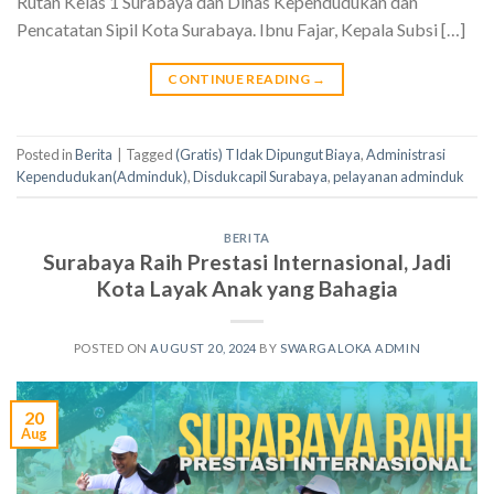
Rutan Kelas 1 Surabaya dan Dinas Kependudukan dan
Pencatatan Sipil Kota Surabaya. Ibnu Fajar, Kepala Subsi […]
CONTINUE READING
→
Posted in
Berita
|
Tagged
(Gratis) TIdak Dipungut Biaya
,
Administrasi
Kependudukan(Adminduk)
,
Disdukcapil Surabaya
,
pelayanan adminduk
BERITA
Surabaya Raih Prestasi Internasional, Jadi
Kota Layak Anak yang Bahagia
POSTED ON
AUGUST 20, 2024
BY
SWARGALOKA ADMIN
20
Aug