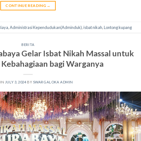
CONTINUE READING
→
Biaya
,
Administrasi Kependudukan(Adminduk)
,
isbat nikah
,
Lontong kupang
BERITA
baya Gelar Isbat Nikah Massal untuk
Kebahagiaan bagi Warganya
 ON
JULY 3, 2024
BY
SWARGALOKA ADMIN