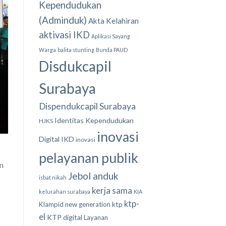
Kependudukan
(Adminduk)
Akta Kelahiran
aktivasi IKD
Aplikasi Sayang
Warga
balita stunting
Bunda PAUD
Disdukcapil
Surabaya
Dispendukcapil Surabaya
Identitas Kependudukan
HJKS
inovasi
Digital
IKD
inovasi
pelayanan publik
n
Jebol anduk
isbat nikah
kerja sama
kelurahan surabaya
KIA
ktp-
ktp
Klampid new generation
el
KTP digital
Layanan