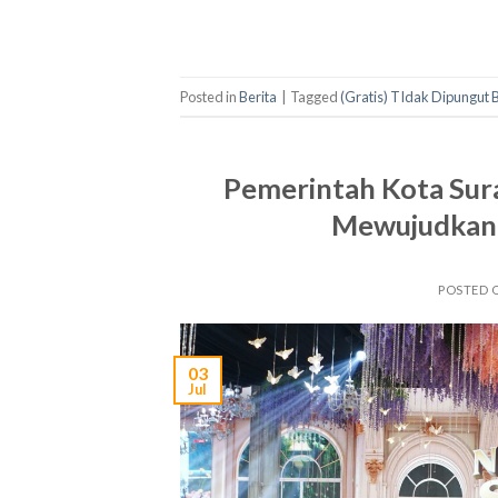
Posted in
Berita
|
Tagged
(Gratis) TIdak Dipungut 
Pemerintah Kota Sura
Mewujudkan 
POSTED
03
Jul