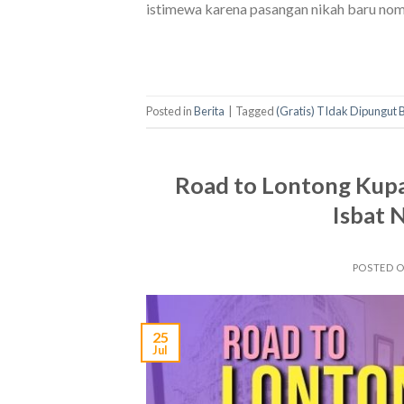
istimewa karena pasangan nikah baru nomo
Posted in
Berita
|
Tagged
(Gratis) TIdak Dipungut 
Road to Lontong Kupa
Isbat 
POSTED 
25
Jul