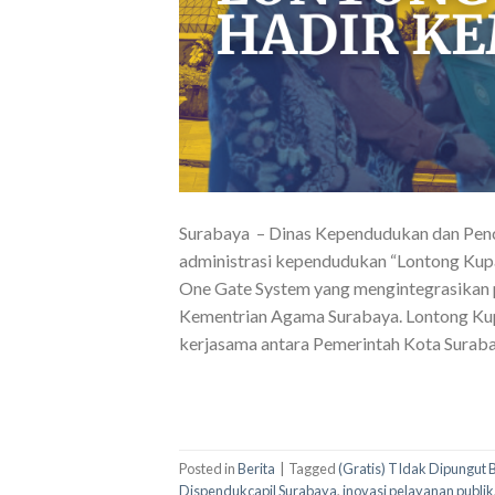
Surabaya – Dinas Kependudukan dan Penca
administrasi kependudukan “Lontong Kupa
One Gate System yang mengintegrasikan p
Kementrian Agama Surabaya. Lontong Kupa
kerjasama antara Pemerintah Kota Surab
Posted in
Berita
|
Tagged
(Gratis) TIdak Dipungut 
Dispendukcapil Surabaya
,
inovasi pelayanan publik