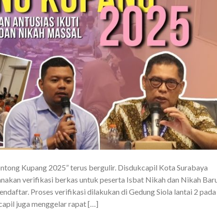
ntong Kupang 2025” terus bergulir. Disdukcapil Kota Surabaya
akan verifikasi berkas untuk peserta Isbat Nikah dan Nikah Bar
daftar. Proses verifikasi dilakukan di Gedung Siola lantai 2 pada
kcapil juga menggelar rapat […]