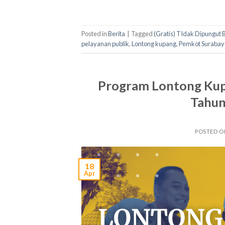
Posted in
Berita
|
Tagged
(Gratis) TIdak Dipungut 
pelayanan publik
,
Lontong kupang
,
Pemkot Surabay
Program Lontong Kup
Tahun
POSTED 
18
Apr