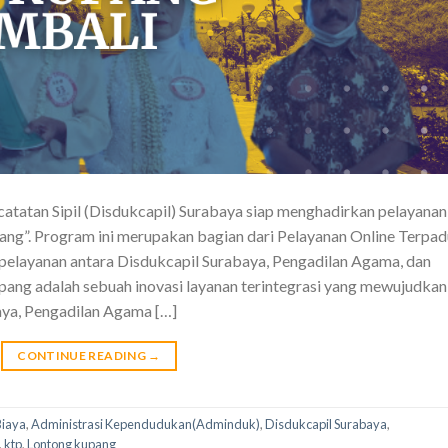
tatan Sipil (Disdukcapil) Surabaya siap menghadirkan pelayanan
ng”. Program ini merupakan bagian dari Pelayanan Online Terpad
elayanan antara Disdukcapil Surabaya, Pengadilan Agama, dan
ng adalah sebuah inovasi layanan terintegrasi yang mewujudkan
aya, Pengadilan Agama […]
CONTINUE READING
→
Biaya
,
Administrasi Kependudukan(Adminduk)
,
Disdukcapil Surabaya
,
,
ktp
,
Lontong kupang