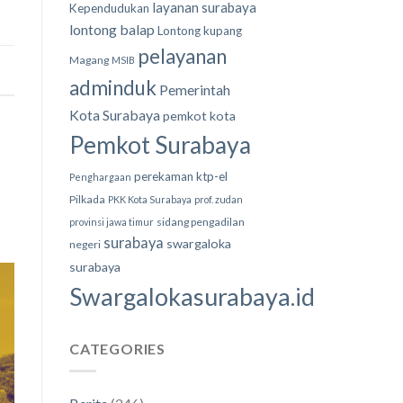
layanan surabaya
Kependudukan
lontong balap
Lontong kupang
pelayanan
Magang
MSIB
adminduk
Pemerintah
Kota Surabaya
pemkot kota
Pemkot Surabaya
perekaman ktp-el
Penghargaan
Pilkada
PKK Kota Surabaya
prof. zudan
sidang pengadilan
provinsi jawa timur
surabaya
swargaloka
negeri
surabaya
Swargalokasurabaya.id
CATEGORIES