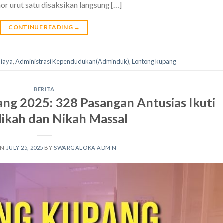
r urut satu disaksikan langsung […]
CONTINUE READING
→
Biaya
,
Administrasi Kependudukan(Adminduk)
,
Lontong kupang
BERITA
ng 2025: 328 Pasangan Antusias Ikuti
Nikah dan Nikah Massal
ON
JULY 25, 2025
BY
SWARGALOKA ADMIN