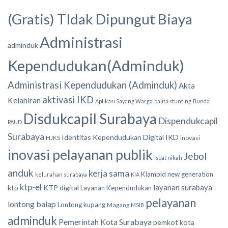
(Gratis) TIdak Dipungut Biaya
Administrasi
adminduk
Kependudukan(Adminduk)
Administrasi Kependudukan (Adminduk)
Akta
aktivasi IKD
Kelahiran
Aplikasi Sayang Warga
balita stunting
Bunda
Disdukcapil Surabaya
Dispendukcapil
PAUD
Surabaya
Identitas Kependudukan Digital
IKD
HJKS
inovasi
inovasi pelayanan publik
Jebol
isbat nikah
anduk
kerja sama
Klampid new generation
kelurahan surabaya
KIA
ktp-el
layanan surabaya
ktp
KTP digital
Layanan Kependudukan
pelayanan
lontong balap
Lontong kupang
Magang
MSIB
adminduk
Pemerintah Kota Surabaya
pemkot kota