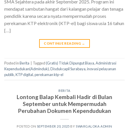
SMA Sejahtera pada akhir September 2025. Program ini
mendapat sambutan hangat dari kalangan pelajar dan tenaga
pendidik karena secara nyata mempermudah proses
perekaman KTP elektronik (KTP-el) bagi siswa usia 16 tahun
[…]
CONTINUE READING
→
Posted in
Berita
|
Tagged
(Gratis) TIdak Dipungut Biaya
,
Administrasi
Kependudukan(Adminduk)
,
Disdukcapil Surabaya
,
inovasi pelayanan
publik
,
KTP digital
,
perekaman ktp-el
BERITA
Lontong Balap Kembali Hadir di Bulan
September untuk Mempermudah
Perubahan Dokumen Kependudukan
POSTED ON
SEPTEMBER 20, 2025
BY
SWARGALOKA ADMIN