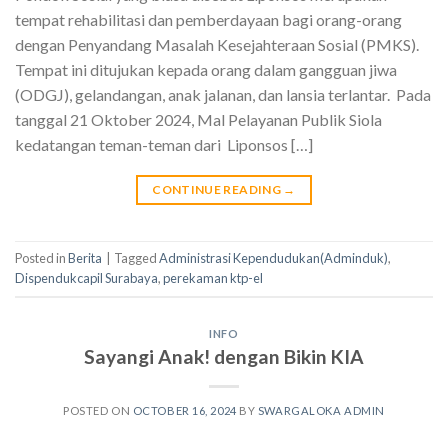
tempat rehabilitasi dan pemberdayaan bagi orang-orang
dengan Penyandang Masalah Kesejahteraan Sosial (PMKS).
Tempat ini ditujukan kepada orang dalam gangguan jiwa
(ODGJ), gelandangan, anak jalanan, dan lansia terlantar. Pada
tanggal 21 Oktober 2024, Mal Pelayanan Publik Siola
kedatangan teman-teman dari Liponsos […]
CONTINUE READING
→
Posted in
Berita
|
Tagged
Administrasi Kependudukan(Adminduk)
,
Dispendukcapil Surabaya
,
perekaman ktp-el
INFO
Sayangi Anak! dengan Bikin KIA
POSTED ON
OCTOBER 16, 2024
BY
SWARGALOKA ADMIN