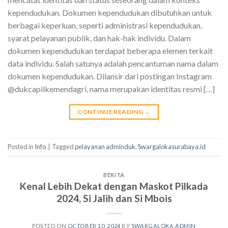
kependudukan. Dokumen kependudukan dibutuhkan untuk
berbagai keperluan, seperti administrasi kependudukan,
syarat pelayanan publik, dan hak-hak individu. Dalam
dokumen kependudukan terdapat beberapa elemen terkait
data individu. Salah satunya adalah pencantuman nama dalam
dokumen kependudukan. Dilansir dari postingan Instagram
@dukcapilkemendagri, nama merupakan identitas resmi […]
CONTINUE READING
→
Posted in
Info
|
Tagged
pelayanan adminduk
,
Swargalokasurabaya.id
BERITA
Kenal Lebih Dekat dengan Maskot Pilkada
2024, Si Jalih dan Si Mbois
POSTED ON
OCTOBER 10, 2024
BY
SWARGALOKA ADMIN