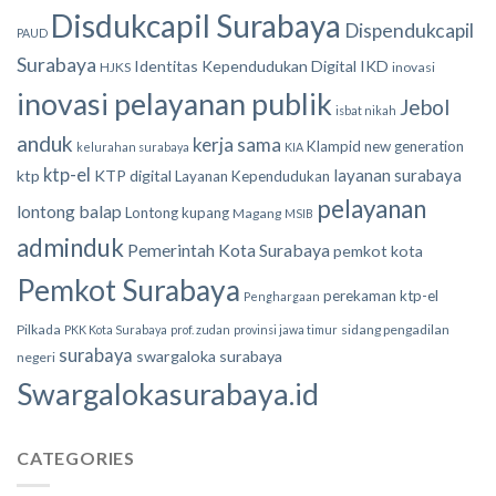
Disdukcapil Surabaya
Dispendukcapil
PAUD
Surabaya
Identitas Kependudukan Digital
IKD
HJKS
inovasi
inovasi pelayanan publik
Jebol
isbat nikah
anduk
kerja sama
Klampid new generation
kelurahan surabaya
KIA
ktp-el
layanan surabaya
ktp
KTP digital
Layanan Kependudukan
pelayanan
lontong balap
Lontong kupang
Magang
MSIB
adminduk
Pemerintah Kota Surabaya
pemkot kota
Pemkot Surabaya
perekaman ktp-el
Penghargaan
Pilkada
sidang pengadilan
PKK Kota Surabaya
prof. zudan
provinsi jawa timur
surabaya
swargaloka surabaya
negeri
Swargalokasurabaya.id
CATEGORIES