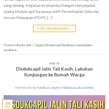
yang datang. Kegiatan ini disambut hangat oleh pejabat
utama Disdukcapil Surabaya, staff Pemanfaatan Data dan
Inovasi Pelayanan (PDIP), […]
CONTINUE READING
→
Posted in
Berita
,
Info
|
Tagged
Disdukcapil Surabaya
,
swargaloka
surabaya
BERITA
Disdukcapil Jalin Tali Kasih, Lakukan
Kunjungan ke Rumah Warga
POSTED ON
OCTOBER 24, 2024
BY
SWARGALOKA ADMIN
24
Oct