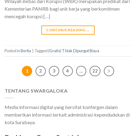
Wilayah Bebas dari Korupsi (WBK) merupakan predikat dari
Kementerian PANRB bagi unit kerja yang berkomitmen
mencegah korupsi […]
CONTINUE READING
→
Posted in
Berita
|
Tagged
(Gratis) TIdak Dipungut Biaya
1
2
3
4
…
22
TENTANG SWARGALOKA
Media informasi digital yang bersifat konfergen dalam
memberikan informasi terkait administrasi kependudukan di
kota Surabaya.