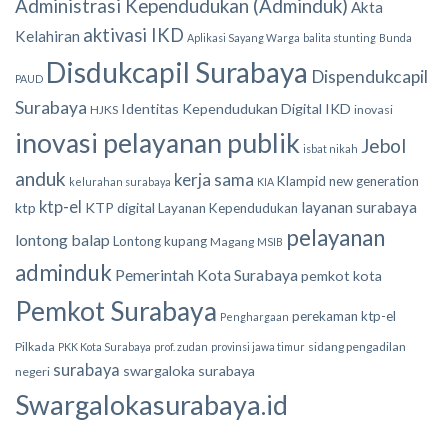
Administrasi Kependudukan (Adminduk)
Akta
aktivasi IKD
Kelahiran
Aplikasi Sayang Warga
balita stunting
Bunda
Disdukcapil Surabaya
Dispendukcapil
PAUD
Surabaya
Identitas Kependudukan Digital
IKD
HJKS
inovasi
inovasi pelayanan publik
Jebol
isbat nikah
anduk
kerja sama
Klampid new generation
kelurahan surabaya
KIA
ktp-el
layanan surabaya
ktp
KTP digital
Layanan Kependudukan
pelayanan
lontong balap
Lontong kupang
Magang
MSIB
adminduk
Pemerintah Kota Surabaya
pemkot kota
Pemkot Surabaya
perekaman ktp-el
Penghargaan
Pilkada
sidang pengadilan
PKK Kota Surabaya
prof. zudan
provinsi jawa timur
surabaya
swargaloka surabaya
negeri
Swargalokasurabaya.id