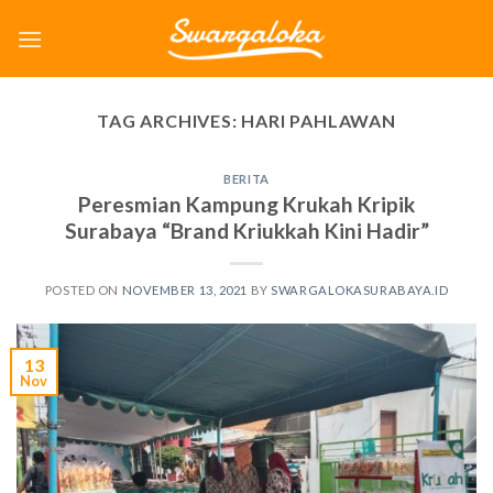
Skip
to
content
TAG ARCHIVES:
HARI PAHLAWAN
BERITA
Peresmian Kampung Krukah Kripik
Surabaya “Brand Kriukkah Kini Hadir”
POSTED ON
NOVEMBER 13, 2021
BY
SWARGALOKASURABAYA.ID
13
Nov