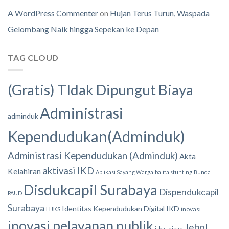
A WordPress Commenter
on
Hujan Terus Turun, Waspada
Gelombang Naik hingga Sepekan ke Depan
TAG CLOUD
(Gratis) TIdak Dipungut Biaya
Administrasi
adminduk
Kependudukan(Adminduk)
Administrasi Kependudukan (Adminduk)
Akta
aktivasi IKD
Kelahiran
Aplikasi Sayang Warga
balita stunting
Bunda
Disdukcapil Surabaya
Dispendukcapil
PAUD
Surabaya
Identitas Kependudukan Digital
IKD
HJKS
inovasi
inovasi pelayanan publik
Jebol
isbat nikah