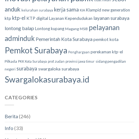
anduk
kerja sama
Klampid new generation
kelurahan surabaya
KIA
ktp-el
layanan surabaya
ktp
KTP digital
Layanan Kependudukan
pelayanan
lontong balap
Lontong kupang
Magang
MSIB
adminduk
Pemerintah Kota Surabaya
pemkot kota
Pemkot Surabaya
perekaman ktp-el
Penghargaan
Pilkada
sidang pengadilan
PKK Kota Surabaya
prof. zudan
provinsi jawa timur
surabaya
swargaloka surabaya
negeri
Swargalokasurabaya.id
CATEGORIES
Berita
(246)
Info
(33)