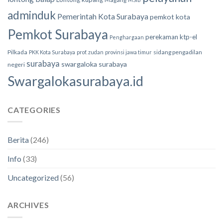
adminduk
Pemerintah Kota Surabaya
pemkot kota
Pemkot Surabaya
perekaman ktp-el
Penghargaan
Pilkada
sidang pengadilan
PKK Kota Surabaya
prof. zudan
provinsi jawa timur
surabaya
swargaloka surabaya
negeri
Swargalokasurabaya.id
CATEGORIES
Berita
(246)
Info
(33)
Uncategorized
(56)
ARCHIVES