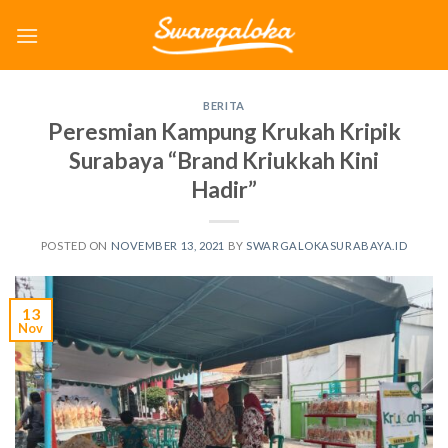
Skip
to
content
BERITA
Peresmian Kampung Krukah Kripik
Surabaya “Brand Kriukkah Kini
Hadir”
POSTED ON
NOVEMBER 13, 2021
BY
SWARGALOKASURABAYA.ID
13
Nov