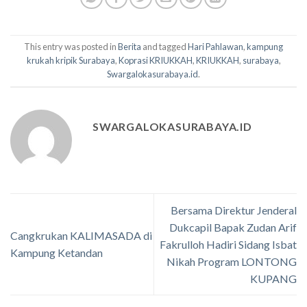
This entry was posted in
Berita
and tagged
Hari Pahlawan
,
kampung
krukah kripik Surabaya
,
Koprasi KRIUKKAH
,
KRIUKKAH
,
surabaya
,
Swargalokasurabaya.id
.
SWARGALOKASURABAYA.ID
Bersama Direktur Jenderal
Dukcapil Bapak Zudan Arif
Cangkrukan KALIMASADA di
Fakrulloh Hadiri Sidang Isbat
Kampung Ketandan
Nikah Program LONTONG
KUPANG