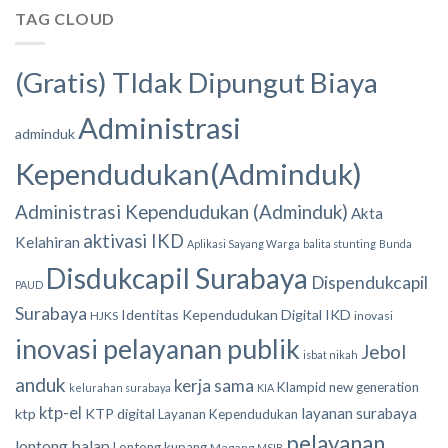
TAG CLOUD
(Gratis) TIdak Dipungut Biaya
Administrasi
adminduk
Kependudukan(Adminduk)
Administrasi Kependudukan (Adminduk)
Akta
aktivasi IKD
Kelahiran
Aplikasi Sayang Warga
balita stunting
Bunda
Disdukcapil Surabaya
Dispendukcapil
PAUD
Surabaya
Identitas Kependudukan Digital
IKD
HJKS
inovasi
inovasi pelayanan publik
Jebol
isbat nikah
anduk
kerja sama
Klampid new generation
kelurahan surabaya
KIA
ktp-el
layanan surabaya
ktp
KTP digital
Layanan Kependudukan
pelayanan
lontong balap
Lontong kupang
Magang
MSIB