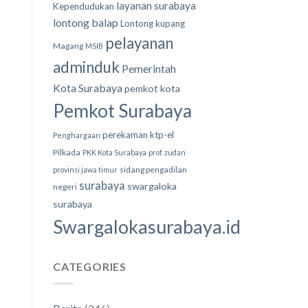
layanan surabaya
Kependudukan
lontong balap
Lontong kupang
pelayanan
Magang
MSIB
adminduk
Pemerintah
Kota Surabaya
pemkot kota
Pemkot Surabaya
perekaman ktp-el
Penghargaan
Pilkada
PKK Kota Surabaya
prof. zudan
sidang pengadilan
provinsi jawa timur
surabaya
swargaloka
negeri
surabaya
Swargalokasurabaya.id
CATEGORIES