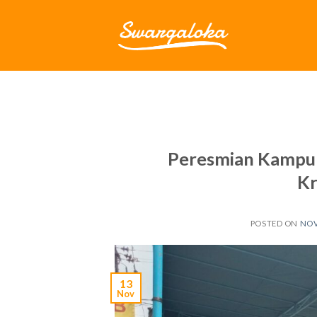
Skip
to
content
Peresmian Kampun
Kr
POSTED ON
NOV
13
Nov