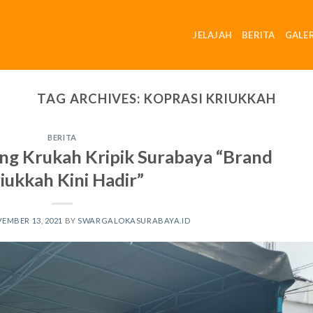
JELAJAH
BERITA
GALER
TAG ARCHIVES:
KOPRASI KRIUKKAH
BERITA
g Krukah Kripik Surabaya “Brand
iukkah Kini Hadir”
EMBER 13, 2021
BY
SWARGALOKASURABAYA.ID