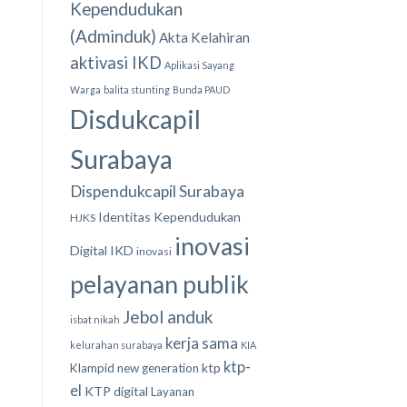
Kependudukan
(Adminduk)
Akta Kelahiran
aktivasi IKD
Aplikasi Sayang
Warga
balita stunting
Bunda PAUD
Disdukcapil
Surabaya
Dispendukcapil Surabaya
Identitas Kependudukan
HJKS
inovasi
Digital
IKD
inovasi
pelayanan publik
Jebol anduk
isbat nikah
kerja sama
kelurahan surabaya
KIA
ktp-
ktp
Klampid new generation
el
KTP digital
Layanan