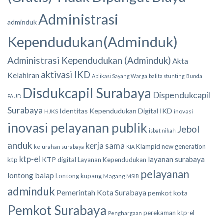
Administrasi
adminduk
Kependudukan(Adminduk)
Administrasi Kependudukan (Adminduk)
Akta
aktivasi IKD
Kelahiran
Aplikasi Sayang Warga
balita stunting
Bunda
Disdukcapil Surabaya
Dispendukcapil
PAUD
Surabaya
Identitas Kependudukan Digital
IKD
HJKS
inovasi
inovasi pelayanan publik
Jebol
isbat nikah
anduk
kerja sama
Klampid new generation
kelurahan surabaya
KIA
ktp-el
layanan surabaya
ktp
KTP digital
Layanan Kependudukan
pelayanan
lontong balap
Lontong kupang
Magang
MSIB
adminduk
Pemerintah Kota Surabaya
pemkot kota
Pemkot Surabaya
perekaman ktp-el
Penghargaan