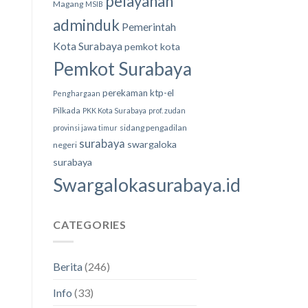
pelayanan
Magang
MSIB
adminduk
Pemerintah
Kota Surabaya
pemkot kota
Pemkot Surabaya
perekaman ktp-el
Penghargaan
Pilkada
PKK Kota Surabaya
prof. zudan
sidang pengadilan
provinsi jawa timur
surabaya
swargaloka
negeri
surabaya
Swargalokasurabaya.id
CATEGORIES
Berita
(246)
Info
(33)