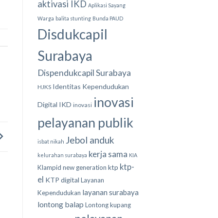
aktivasi IKD
Aplikasi Sayang
Warga
balita stunting
Bunda PAUD
Disdukcapil
Surabaya
Dispendukcapil Surabaya
Identitas Kependudukan
HJKS
inovasi
Digital
IKD
inovasi
pelayanan publik
Jebol anduk
isbat nikah
kerja sama
kelurahan surabaya
KIA
ktp-
ktp
Klampid new generation
el
KTP digital
Layanan
layanan surabaya
Kependudukan
lontong balap
Lontong kupang