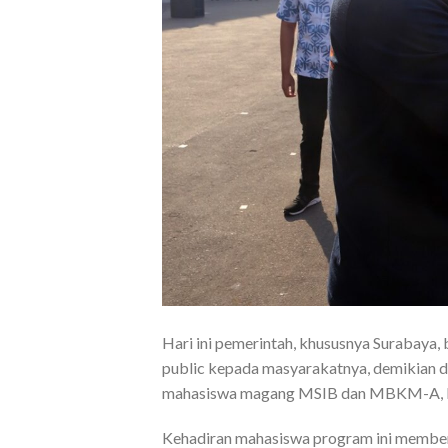
Hari ini pemerintah, khususnya Surabaya,
public kepada masyarakatnya, demikian d
mahasiswa magang MSIB dan MBKM-A, K
Kehadiran mahasiswa program ini member