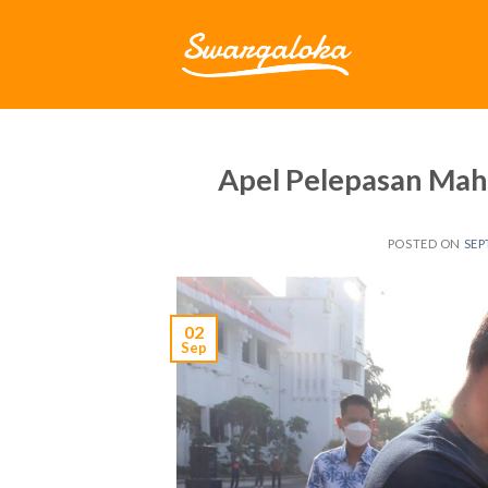
Skip
to
content
Apel Pelepasan Ma
POSTED ON
SEP
02
Sep