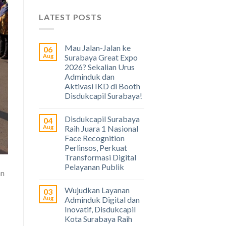
LATEST POSTS
Mau Jalan-Jalan ke
06
Aug
Surabaya Great Expo
2026? Sekalian Urus
Adminduk dan
Aktivasi IKD di Booth
Disdukcapil Surabaya!
Disdukcapil Surabaya
04
Aug
Raih Juara 1 Nasional
Face Recognition
Perlinsos, Perkuat
Transformasi Digital
Pelayanan Publik
an
Wujudkan Layanan
03
Aug
Adminduk Digital dan
Inovatif, Disdukcapil
Kota Surabaya Raih