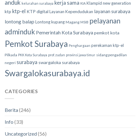
anduk
kerja sama
Klampid new generation
kelurahan surabaya
KIA
ktp-el
layanan surabaya
ktp
KTP digital
Layanan Kependudukan
pelayanan
lontong balap
Lontong kupang
Magang
MSIB
adminduk
Pemerintah Kota Surabaya
pemkot kota
Pemkot Surabaya
perekaman ktp-el
Penghargaan
Pilkada
sidang pengadilan
PKK Kota Surabaya
prof. zudan
provinsi jawa timur
surabaya
swargaloka surabaya
negeri
Swargalokasurabaya.id
CATEGORIES
Berita
(246)
Info
(33)
Uncategorized
(56)