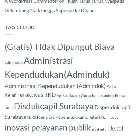
A WordPress Commenter
on
Hujan Terus Turun, Waspada
Gelombang Naik hingga Sepekan ke Depan
TAG CLOUD
(Gratis) TIdak Dipungut Biaya
Administrasi
adminduk
Kependudukan(Adminduk)
Administrasi Kependudukan (Adminduk)
Akta
aktivasi IKD
Kelahiran
Aplikasi Sayang Warga
balita stunting
Bunda
Disdukcapil Surabaya
Dispendukcapil
PAUD
Surabaya
Identitas Kependudukan Digital
IKD
HJKS
inovasi
inovasi pelayanan publik
Jebol
isbat nikah