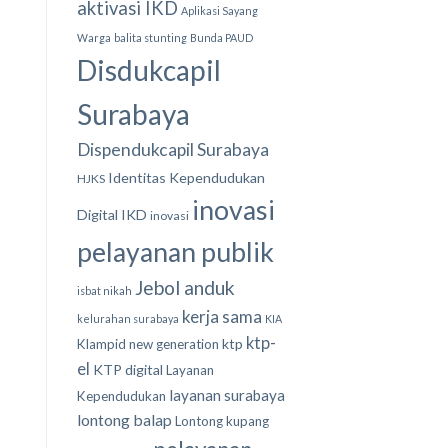
aktivasi IKD
Aplikasi Sayang
Warga
balita stunting
Bunda PAUD
Disdukcapil
Surabaya
Dispendukcapil Surabaya
Identitas Kependudukan
HJKS
inovasi
Digital
IKD
inovasi
pelayanan publik
Jebol anduk
isbat nikah
kerja sama
kelurahan surabaya
KIA
ktp-
ktp
Klampid new generation
el
KTP digital
Layanan
layanan surabaya
Kependudukan
lontong balap
Lontong kupang