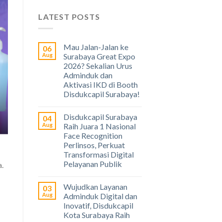
LATEST POSTS
Mau Jalan-Jalan ke
06
Aug
Surabaya Great Expo
2026? Sekalian Urus
Adminduk dan
Aktivasi IKD di Booth
Disdukcapil Surabaya!
Disdukcapil Surabaya
04
Aug
Raih Juara 1 Nasional
Face Recognition
Perlinsos, Perkuat
Transformasi Digital
Pelayanan Publik
a.
Wujudkan Layanan
03
Aug
Adminduk Digital dan
Inovatif, Disdukcapil
Kota Surabaya Raih