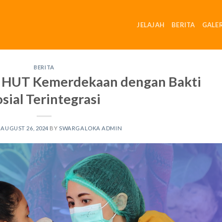
JELAJAH
BERITA
GALER
BERITA
 HUT Kemerdekaan dengan Bakti
sial Terintegrasi
N
AUGUST 26, 2024
BY
SWARGALOKA ADMIN