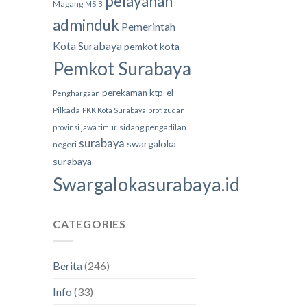
pelayanan
Magang
MSIB
adminduk
Pemerintah
Kota Surabaya
pemkot kota
Pemkot Surabaya
perekaman ktp-el
Penghargaan
Pilkada
PKK Kota Surabaya
prof. zudan
sidang pengadilan
provinsi jawa timur
surabaya
swargaloka
negeri
surabaya
Swargalokasurabaya.id
CATEGORIES
Berita
(246)
Info
(33)