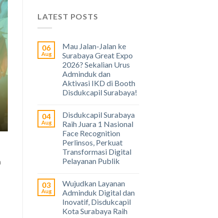
LATEST POSTS
Mau Jalan-Jalan ke
06
Aug
Surabaya Great Expo
2026? Sekalian Urus
Adminduk dan
Aktivasi IKD di Booth
Disdukcapil Surabaya!
Disdukcapil Surabaya
04
Aug
Raih Juara 1 Nasional
Face Recognition
Perlinsos, Perkuat
Transformasi Digital
Pelayanan Publik
a
Wujudkan Layanan
03
Aug
Adminduk Digital dan
Inovatif, Disdukcapil
Kota Surabaya Raih