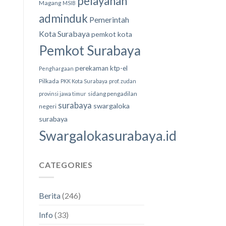
pelayanan
Magang
MSIB
adminduk
Pemerintah
Kota Surabaya
pemkot kota
Pemkot Surabaya
perekaman ktp-el
Penghargaan
Pilkada
PKK Kota Surabaya
prof. zudan
sidang pengadilan
provinsi jawa timur
surabaya
swargaloka
negeri
surabaya
Swargalokasurabaya.id
CATEGORIES
Berita
(246)
Info
(33)