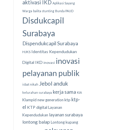
aktivasi IKD
Aplikasi Sayang
Warga
balita stunting
Bunda PAUD
Disdukcapil
Surabaya
Dispendukcapil Surabaya
Identitas Kependudukan
HJKS
inovasi
Digital
IKD
inovasi
pelayanan publik
Jebol anduk
isbat nikah
kerja sama
kelurahan surabaya
KIA
ktp-
ktp
Klampid new generation
el
KTP digital
Layanan
layanan surabaya
Kependudukan
lontong balap
Lontong kupang