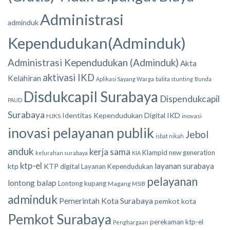
Administrasi
adminduk
Kependudukan(Adminduk)
Administrasi Kependudukan (Adminduk)
Akta
aktivasi IKD
Kelahiran
Aplikasi Sayang Warga
balita stunting
Bunda
Disdukcapil Surabaya
Dispendukcapil
PAUD
Surabaya
Identitas Kependudukan Digital
IKD
HJKS
inovasi
inovasi pelayanan publik
Jebol
isbat nikah
anduk
kerja sama
Klampid new generation
kelurahan surabaya
KIA
ktp-el
layanan surabaya
ktp
KTP digital
Layanan Kependudukan
pelayanan
lontong balap
Lontong kupang
Magang
MSIB
adminduk
Pemerintah Kota Surabaya
pemkot kota
Pemkot Surabaya
perekaman ktp-el
Penghargaan