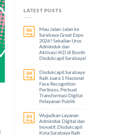
LATEST POSTS
Mau Jalan-Jalan ke
06
Aug
Surabaya Great Expo
2026? Sekalian Urus
Adminduk dan
Aktivasi IKD di Booth
Disdukcapil Surabaya!
Disdukcapil Surabaya
04
Aug
Raih Juara 1 Nasional
Face Recognition
Perlinsos, Perkuat
Transformasi Digital
Pelayanan Publik
Wujudkan Layanan
03
Aug
Adminduk Digital dan
Inovatif, Disdukcapil
g
Kota Surabaya Raih