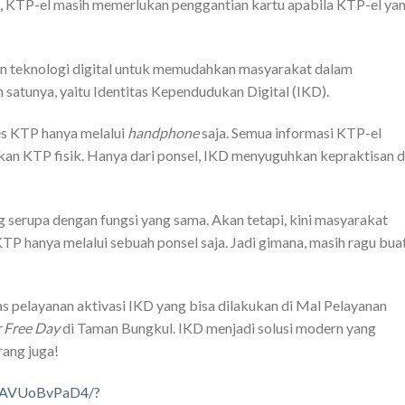
, KTP-el masih memerlukan penggantian kartu apabila KTP-el ya
an teknologi digital untuk memudahkan masyarakat dalam
atunya, yaitu Identitas Kependudukan Digital (IKD).
s KTP hanya melalui
handphone
saja. Semua informasi KTP-el
kan KTP fisik. Hanya dari ponsel, IKD menyuguhkan kepraktisan 
erupa dengan fungsi yang sama. Akan tetapi, kini masyarakat
P hanya melalui sebuah ponsel saja. Jadi gimana, masih ragu bua
s pelayanan aktivasi IKD yang bisa dilakukan di Mal Pelayanan
 Free Day
di Taman Bungkul. IKD menjadi solusi modern yang
rang juga!
/DAVUoBvPaD4/?