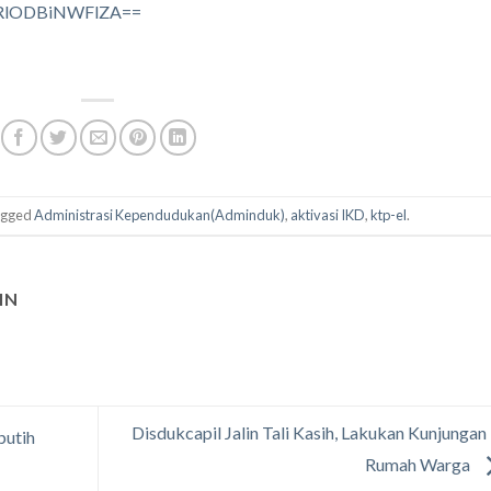
MzRlODBiNWFlZA==
agged
Administrasi Kependudukan(Adminduk)
,
aktivasi IKD
,
ktp-el
.
IN
Disdukcapil Jalin Tali Kasih, Lakukan Kunjungan
putih
Rumah Warga