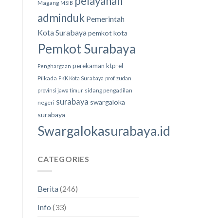
pelayanan
Magang
MSIB
adminduk
Pemerintah
Kota Surabaya
pemkot kota
Pemkot Surabaya
perekaman ktp-el
Penghargaan
Pilkada
PKK Kota Surabaya
prof. zudan
sidang pengadilan
provinsi jawa timur
surabaya
swargaloka
negeri
surabaya
Swargalokasurabaya.id
CATEGORIES
Berita
(246)
Info
(33)