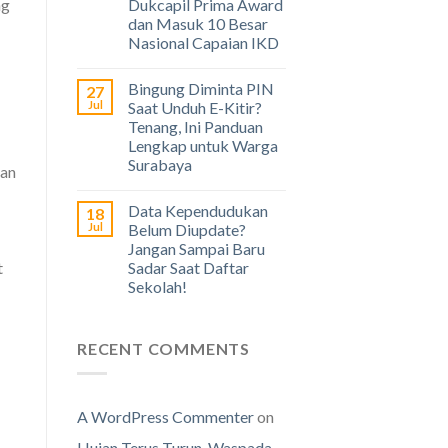
Dukcapil Prima Award
ng
dan Masuk 10 Besar
Nasional Capaian IKD
Bingung Diminta PIN
27
Jul
Saat Unduh E-Kitir?
Tenang, Ini Panduan
Lengkap untuk Warga
Surabaya
dan
Data Kependudukan
18
Jul
Belum Diupdate?
Jangan Sampai Baru
t
Sadar Saat Daftar
Sekolah!
RECENT COMMENTS
A WordPress Commenter
on
Hujan Terus Turun, Waspada