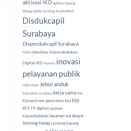
aktivasi IKD
Aplikasi Sayang
Warga
balita stunting
Bunda PAUD
Disdukcapil
Surabaya
Dispendukcapil Surabaya
Identitas Kependudukan
HJKS
inovasi
Digital
IKD
inovasi
pelayanan publik
Jebol anduk
isbat nikah
kerja sama
kelurahan surabaya
KIA
ktp-
ktp
Klampid new generation
el
KTP digital
Layanan
layanan surabaya
Kependudukan
lontong balap
Lontong kupang