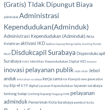
(Gratis) TIdak Dipungut Biaya
Administrasi
adminduk
Kependudukan(Adminduk)
Administrasi Kependudukan (Adminduk)
Akta
aktivasi IKD
Kelahiran
Aplikasi Sayang Warga
balita stunting
Bunda
Disdukcapil Surabaya
Dispendukcapil
PAUD
Surabaya
Identitas Kependudukan Digital
IKD
HJKS
inovasi
inovasi pelayanan publik
Jebol
isbat nikah
anduk
kerja sama
Klampid new generation
kelurahan surabaya
KIA
ktp-el
layanan surabaya
ktp
KTP digital
Layanan Kependudukan
pelayanan
lontong balap
Lontong kupang
Magang
MSIB
adminduk
Pemerintah Kota Surabaya
pemkot kota